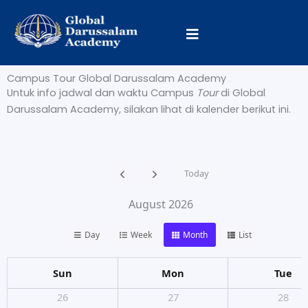
Skip
to
content
Campus Tour Global Darussalam Academy
Untuk info jadwal dan waktu Campus
Tour
di Global
Darussalam Academy, silakan lihat di kalender berikut ini.
Today
August 2026
Day
Week
Month
List
Sun
Mon
Tue
26
27
28