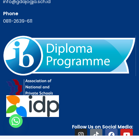
info@gdajogja.sch.id
Phone
0811-2639-611
Follow Us on Social Media:
I
T
F
Y
n
i
a
o