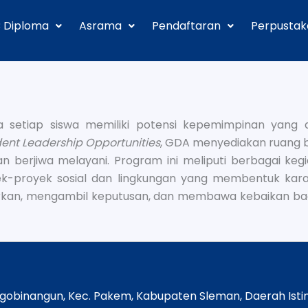
B Diploma
Asrama
Pendaftaran
Perpusta
etiap siswa memiliki potensi kepemimpinan yang d
ent Leadership Opportunities
, GDA menyediakan ruang 
n berjiwa melayani. Program ini meliputi berbagai kegiat
yek-proyek sosial dan lingkungan yang membentuk kar
ngarkan, mengambil keputusan, dan membawa kebaikan ba
rgobinangun, Kec. Pakem, Kabupaten Sleman, Daerah Ist