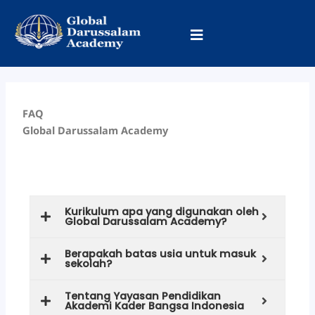
Lewati
ke
konten
FAQ
Global Darussalam Academy
Kurikulum
Kurikulum apa yang digunakan oleh
Global Darussalam Academy?
Berapakah batas usia untuk masuk
sekolah?
Tentang Yayasan Pendidikan
Akademi Kader Bangsa Indonesia